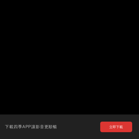
下載四季APP讓影音更順暢
立即下載