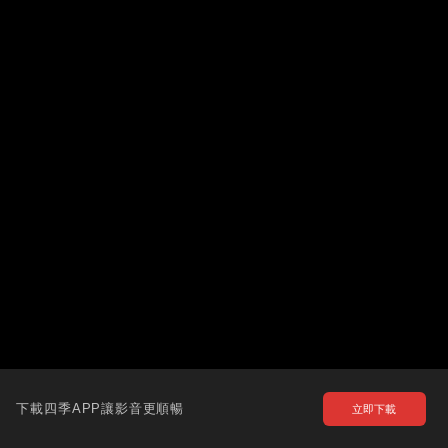
下載四季APP讓影音更順暢
立即下載