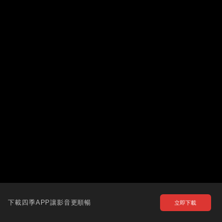
下載四季APP讓影音更順暢
立即下載