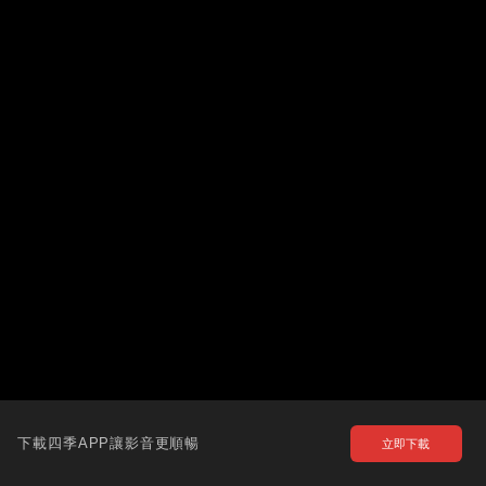
下載四季APP讓影音更順暢
立即下載