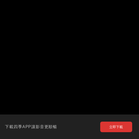
下載四季APP讓影音更順暢
立即下載