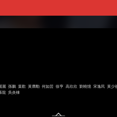
麗麗
孫鵬
葉歡
黃膺勳
何如芸
徐亨
高欣欣
劉曉憶
宋逸民
黃少
張龍
吳炎棟