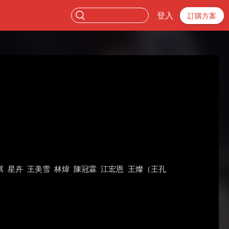
登入
訂購方案
祺
星卉
王美雪
林煒
陳冠霖
江宏恩
王燦（王孔