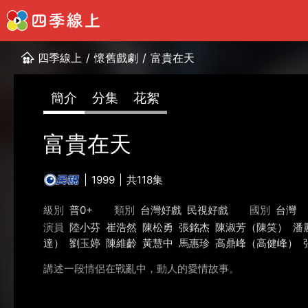
四季線上
/
懷舊戲劇
/
富貴在天
簡介
分集
花絮
富貴在天
1999
共118集
級別
普0+
類別
台灣好戲
民視好戲
國別
台灣
演員
陸小芬
崔浩然
陳松勇
張銘杰
陳淑芳（陳笑）
潘
達）
劉玉婷
陳維齡
黃慧中
馬惠珍
高鼎峰（高健峰）
講述一段情侶在戰亂中，動人的愛情故事。