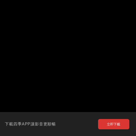
下載四季APP讓影音更順暢
立即下載