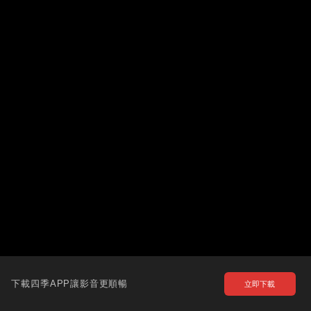
下載四季APP讓影音更順暢
立即下載