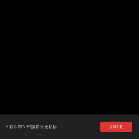
下載四季APP讓影音更順暢
立即下載