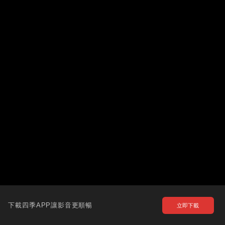
下載四季APP讓影音更順暢
立即下載