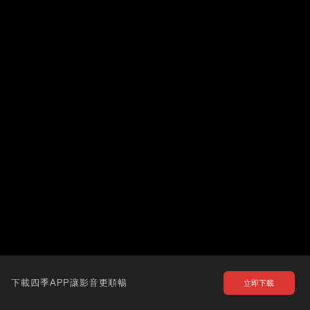
下載四季APP讓影音更順暢
立即下載