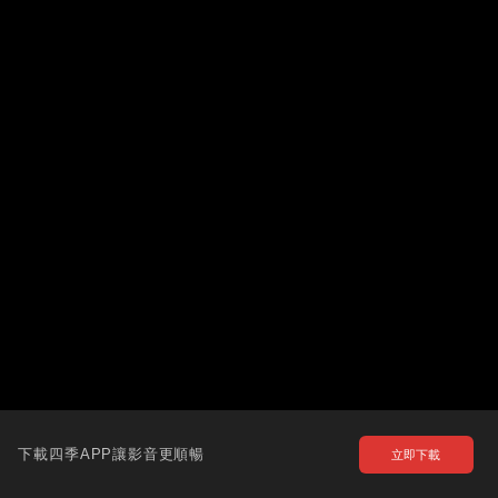
下載四季APP讓影音更順暢
立即下載