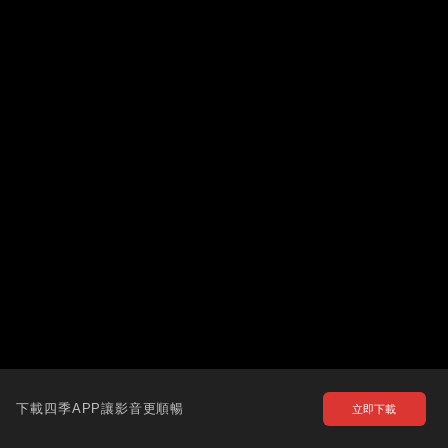
下載四季APP讓影音更順暢
立即下載