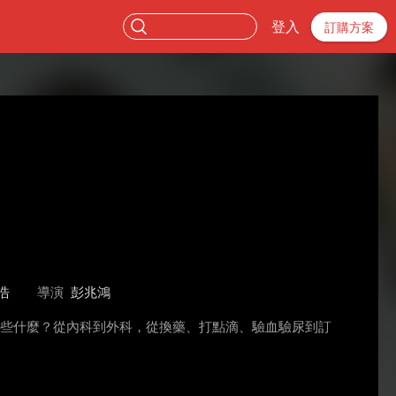
登入
訂購方案
浩
導演
彭兆鴻
做些什麼？從內科到外科，從換藥、打點滴、驗血驗尿到訂