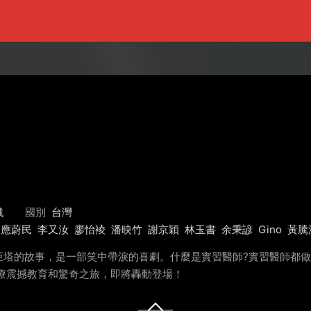
戲
國別
台灣
應蔚民
李又汝
廖怡裬
潘映竹
謝京穎
林玉書
余秉諺
Gino
黃騰
巨塔的故事，是一部笑中帶淚的喜劇。什麼是實習醫師?實習醫師都
療震撼教育和驚奇之旅，即將轟動登場！