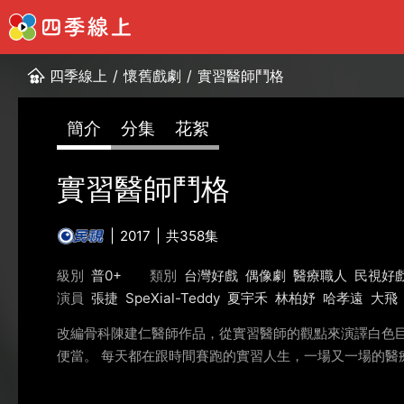
四季線上
/
懷舊戲劇
/
實習醫師鬥格
簡介
分集
花絮
實習醫師鬥格
2017
共358集
級別
普0+
類別
台灣好戲
偶像劇
醫療職人
民視好
演員
張捷
SpeXial-Teddy
夏宇禾
林柏妤
哈孝遠
大飛
改編骨科陳建仁醫師作品，從實習醫師的觀點來演譯白色
便當。 每天都在跟時間賽跑的實習人生，一場又一場的醫