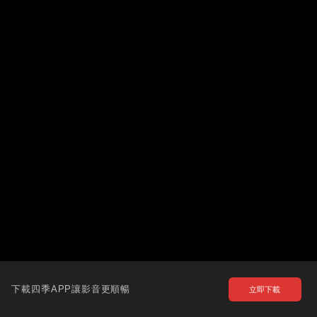
下載四季APP讓影音更順暢
立即下載