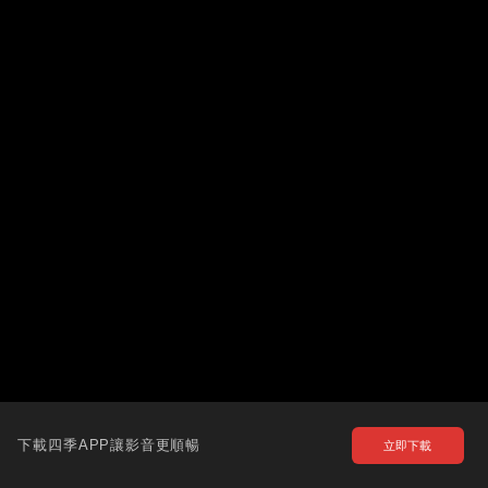
下載四季APP讓影音更順暢
立即下載