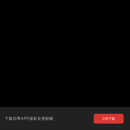
下載四季APP讓影音更順暢
立即下載