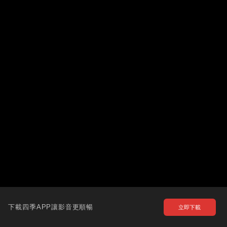
下載四季APP讓影音更順暢
立即下載