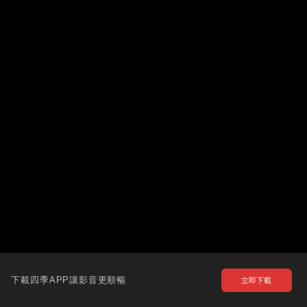
下載四季APP讓影音更順暢
立即下載