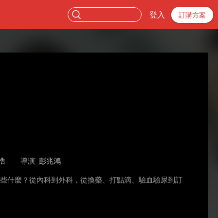
登入
訂購方案
浩
導演
彭兆鴻
做些什麼？從內科到外科，從換藥、打點滴、驗血驗尿到訂