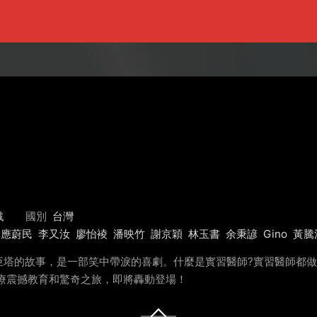
戲
國別
台灣
應蔚民
李又汝
廖怡裬
潘映竹
謝京穎
林玉書
余秉諺
Gino
黃騰
巨塔的故事，是一部笑中帶淚的喜劇。什麼是實習醫師?實習醫師都
療震撼教育和驚奇之旅，即將轟動登場！