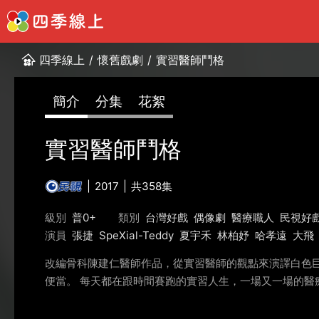
四季線上
/
懷舊戲劇
/
實習醫師鬥格
簡介
分集
花絮
實習醫師鬥格
2017
共358集
級別
普0+
類別
台灣好戲
偶像劇
醫療職人
民視好
演員
張捷
SpeXial-Teddy
夏宇禾
林柏妤
哈孝遠
大飛
改編骨科陳建仁醫師作品，從實習醫師的觀點來演譯白色
便當。 每天都在跟時間賽跑的實習人生，一場又一場的醫