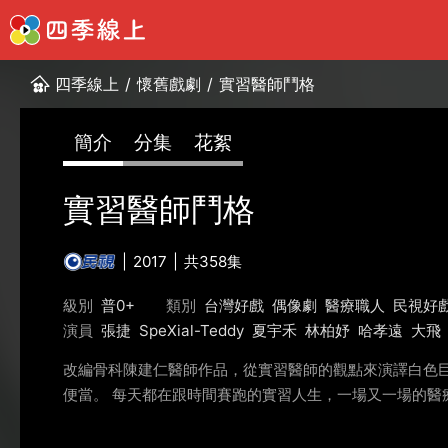
四季線上
/
懷舊戲劇
/
實習醫師鬥格
簡介
分集
花絮
實習醫師鬥格
2017
共358集
級別
普0+
類別
台灣好戲
偶像劇
醫療職人
民視好
演員
張捷
SpeXial-Teddy
夏宇禾
林柏妤
哈孝遠
大飛
改編骨科陳建仁醫師作品，從實習醫師的觀點來演譯白色
便當。 每天都在跟時間賽跑的實習人生，一場又一場的醫