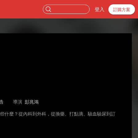
登入
訂購方案
浩
導演
彭兆鴻
做些什麼？從內科到外科，從換藥、打點滴、驗血驗尿到訂