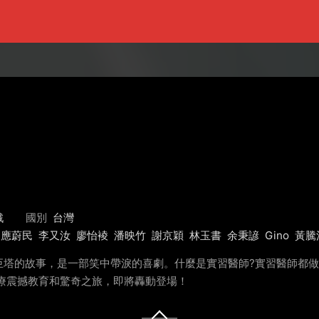
戲
國別
台灣
應蔚民
李又汝
廖怡裬
潘映竹
謝京穎
林玉書
余秉諺
Gino
黃騰
巨塔的故事，是一部笑中帶淚的喜劇。什麼是實習醫師?實習醫師都
療震撼教育和驚奇之旅，即將轟動登場！