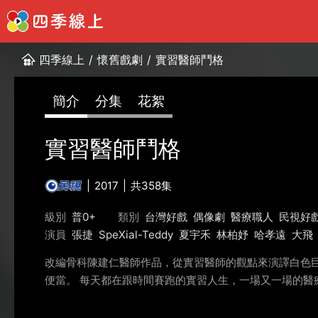
四季線上
/
懷舊戲劇
/
實習醫師鬥格
簡介
分集
花絮
實習醫師鬥格
2017
共358集
級別
普0+
類別
台灣好戲
偶像劇
醫療職人
民視好
演員
張捷
SpeXial-Teddy
夏宇禾
林柏妤
哈孝遠
大飛
改編骨科陳建仁醫師作品，從實習醫師的觀點來演譯白色
便當。 每天都在跟時間賽跑的實習人生，一場又一場的醫