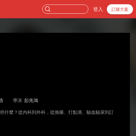
登入
訂購方案
浩
導演
彭兆鴻
做些什麼？從內科到外科，從換藥、打點滴、驗血驗尿到訂