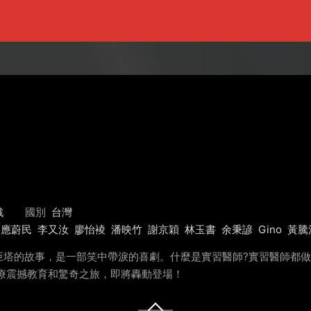
戲
國別
台灣
應蔚民
李又汝
廖怡裬
潘映竹
謝京穎
林玉書
余秉諺
Gino
黃騰
巨塔的故事，是一部笑中帶淚的喜劇。什麼是實習醫師?實習醫師都
療震撼教育和驚奇之旅，即將轟動登場！