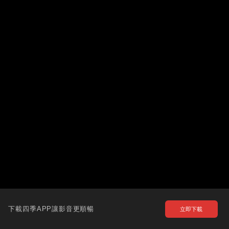
下載四季APP讓影音更順暢
立即下載