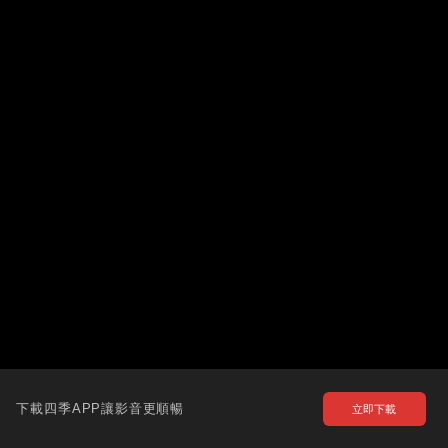
下載四季APP讓影音更順暢
立即下載