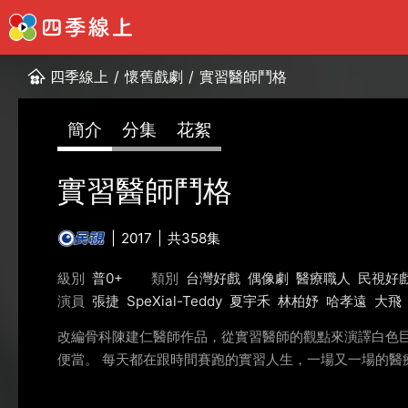
四季線上
/
懷舊戲劇
/
實習醫師鬥格
簡介
分集
花絮
實習醫師鬥格
2017
共358集
級別
普0+
類別
台灣好戲
偶像劇
醫療職人
民視好
演員
張捷
SpeXial-Teddy
夏宇禾
林柏妤
哈孝遠
大飛
改編骨科陳建仁醫師作品，從實習醫師的觀點來演譯白色
便當。 每天都在跟時間賽跑的實習人生，一場又一場的醫