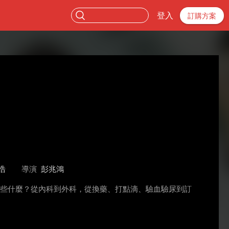
登入
訂購方案
浩
導演
彭兆鴻
做些什麼？從內科到外科，從換藥、打點滴、驗血驗尿到訂