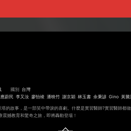
戲
國別
台灣
應蔚民
李又汝
廖怡裬
潘映竹
謝京穎
林玉書
余秉諺
Gino
黃騰
巨塔的故事，是一部笑中帶淚的喜劇。什麼是實習醫師?實習醫師都
療震撼教育和驚奇之旅，即將轟動登場！