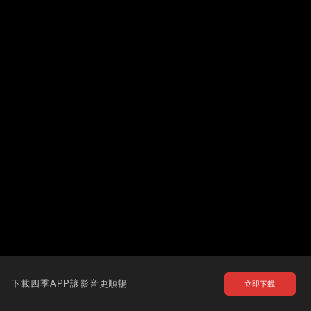
下載四季APP讓影音更順暢
立即下載