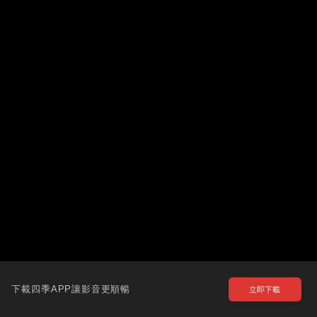
下載四季APP讓影音更順暢
立即下載