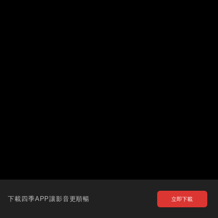
下載四季APP讓影音更順暢
立即下載