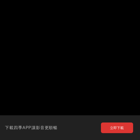
下載四季APP讓影音更順暢
立即下載