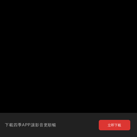
下載四季APP讓影音更順暢
立即下載