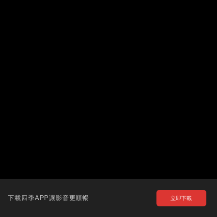
下載四季APP讓影音更順暢
立即下載