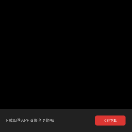
下載四季APP讓影音更順暢
立即下載