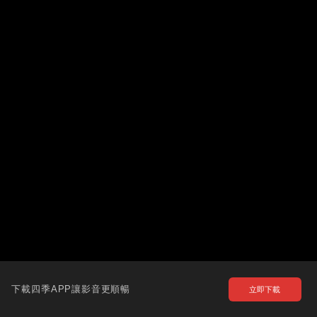
下載四季APP讓影音更順暢
立即下載