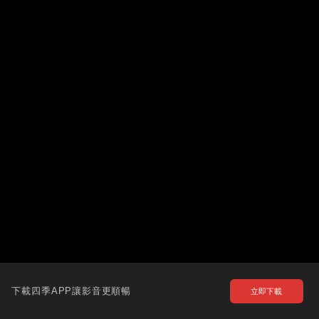
下載四季APP讓影音更順暢
立即下載