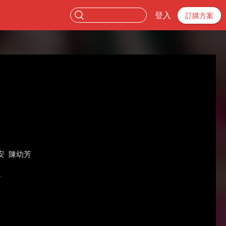
登入
訂購方案
安
陳幼芳
。