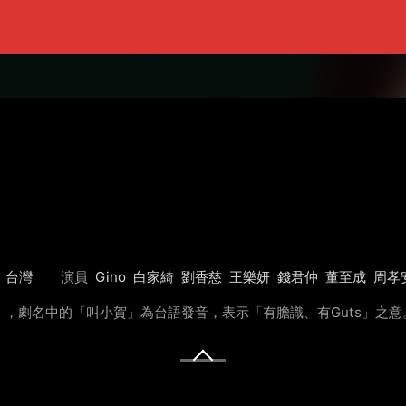
台灣
演員
Gino
白家綺
劉香慈
王樂妍
錢君仲
董至成
周孝
，劇名中的「叫小賀」為台語發音，表示「有膽識、有Guts」之意