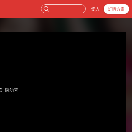
登入
訂購方案
安
陳幼芳
。