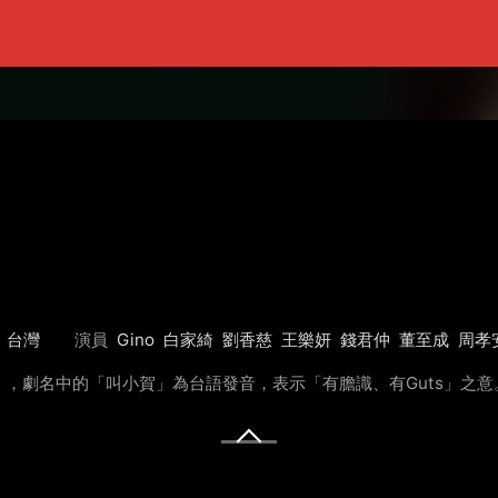
台灣
演員
Gino
白家綺
劉香慈
王樂妍
錢君仲
董至成
周孝
，劇名中的「叫小賀」為台語發音，表示「有膽識、有Guts」之意