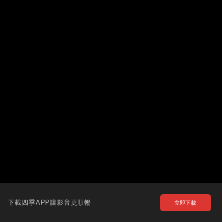
下載四季APP讓影音更順暢
立即下載