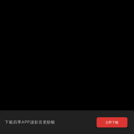
下載四季APP讓影音更順暢
立即下載