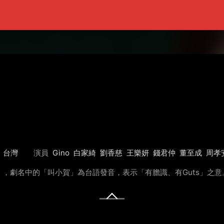
台灣
演員
Gino
白家綺
劉香慈
王樂妍
錢君仲
董至成
周孝
，劇名中的「叫小賀」為台語發音，表示「有膽識、有Guts」之意