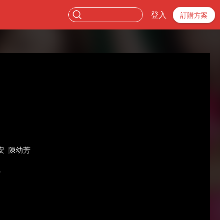
登入
訂購方案
安
陳幼芳
。