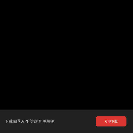
下載四季APP讓影音更順暢
立即下載