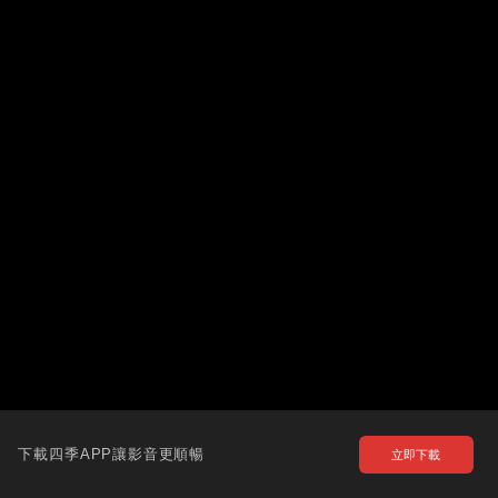
下載四季APP讓影音更順暢
立即下載