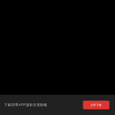
下載四季APP讓影音更順暢
立即下載