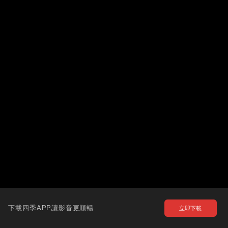
下載四季APP讓影音更順暢
立即下載