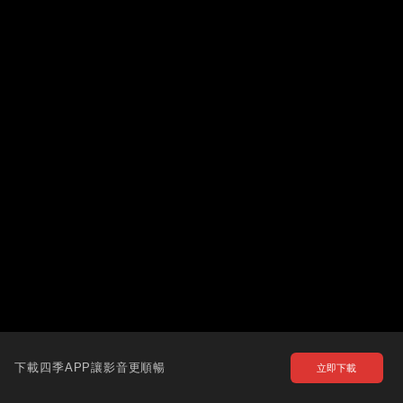
下載四季APP讓影音更順暢
立即下載