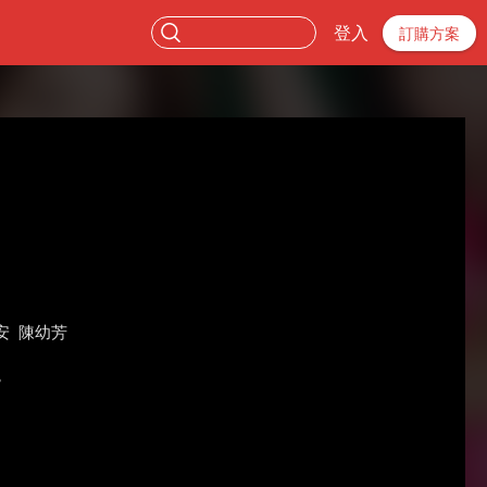
登入
訂購方案
安
陳幼芳
。