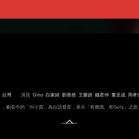
台灣
演員
Gino
白家綺
劉香慈
王樂妍
錢君仲
董至成
周孝
，劇名中的「叫小賀」為台語發音，表示「有膽識、有Guts」之意