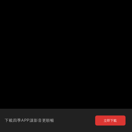
下載四季APP讓影音更順暢
立即下載