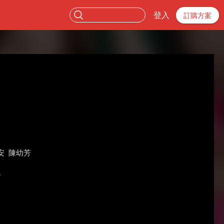
登入
訂購方案
安
陳幼芳
。