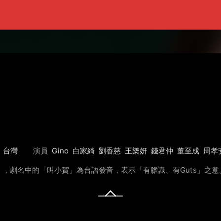
台灣
演員
Gino
白家綺
劉香慈
王樂妍
錢君仲
董至成
周孝
，劇名中的「叫小賀」為台語發音，表示「有膽識、有Guts」之意