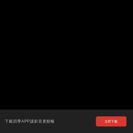
下載四季APP讓影音更順暢
立即下載