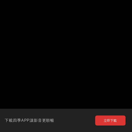
下載四季APP讓影音更順暢
立即下載