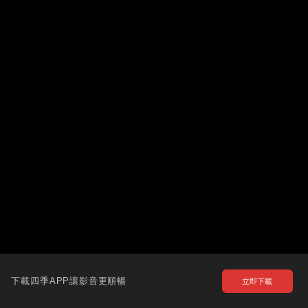
下載四季APP讓影音更順暢
立即下載